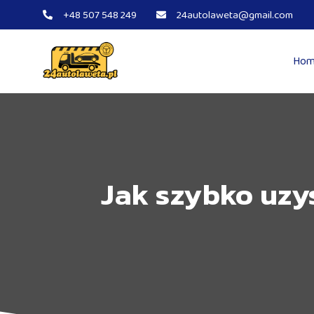
+48 507 548 249
24autolaweta@gmail.com
Hom
Jak szybko uzy