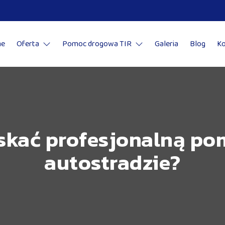
e
Oferta
Pomoc drogowa TIR
Galeria
Blog
Ko
skać profesjonalną p
autostradzie?