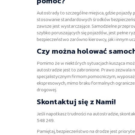
pomoc?
Autostrady to szczególne miejsca, gdzie pojazdy p
stosowanie standardowych środków bezpieczeństwa
zawsze jest wystarczające. Samodzielne przepro
szybko poruszających się pojazdów, jest pełne 
bezpieczeństwo zarówno kierowcy, jak i innym uc
Czy można holować samoch
Pomimo że w niektórych sytuacjach kusząca może
autostradzie jest to zabronione. Prawo zezwala 
specjalistycznym firmom pomocniczym, wyposaż
ekspresowych, mimo braku formalnych ograniczeń,
drogowej.
Skontaktuj się z Nami!
Jeśli napotkasz trudności na autostradzie, skont
548 249.
Pamiętaj, bezpieczeństwo na drodze jest priory