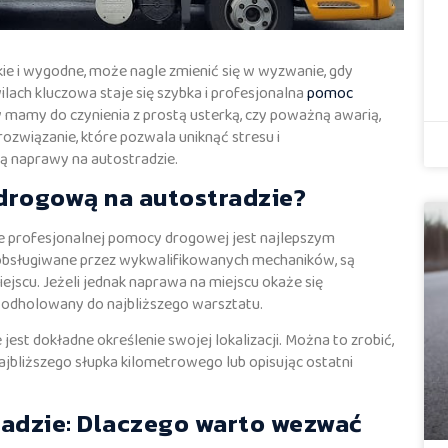
ie i wygodne, może nagle zmienić się w wyzwanie, gdy
ach kluczowa staje się szybka i profesjonalna
pomoc
zy mamy do czynienia z prostą usterką, czy poważną awarią,
związanie, które pozwala uniknąć stresu i
ą naprawy na autostradzie.
 drogową na autostradzie?
nie profesjonalnej pomocy drogowej jest najlepszym
, obsługiwane przez wykwalifikowanych mechaników, są
jscu. Jeżeli jednak naprawa na miejscu okaże się
 odholowany do najbliższego warsztatu.
est dokładne określenie swojej lokalizacji. Można to zrobić,
jbliższego słupka kilometrowego lub opisując ostatni
adzie: Dlaczego warto wezwać