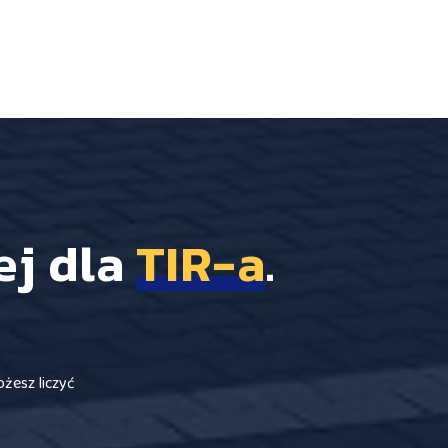
ej dla
TIR-a
.
ożesz liczyć