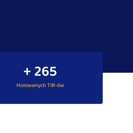
+ 
265
Holowanych TIR-ów