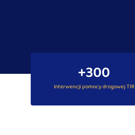
+
300
Interwencji pomocy drogowej TIR