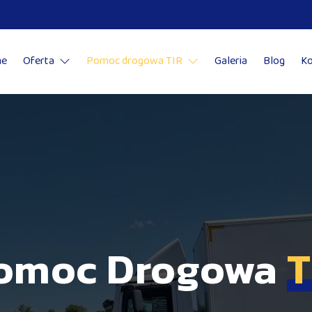
e
Oferta
Pomoc drogowa TIR
Galeria
Blog
Ko
owa TIR
omoc Drogowa
T