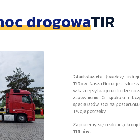
oc drogowa
TIR
24autolaweta świadczy usług
TIRów. Nasza firma jest silnie
w każdej sytuacji na drodze, nie
zapewnieniu Ci spokoju i be
specjalistów stoi na posterunku
Twoje potrzeby.
Zajmujemy się realizacją komp
TIR-ów.