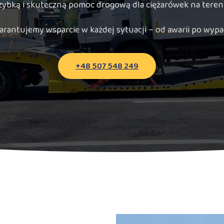
ybką i skuteczną pomoc drogową dla ciężarówek na terenie
rantujemy wsparcie w każdej sytuacji – od awarii po wypa
+48 507 548 249