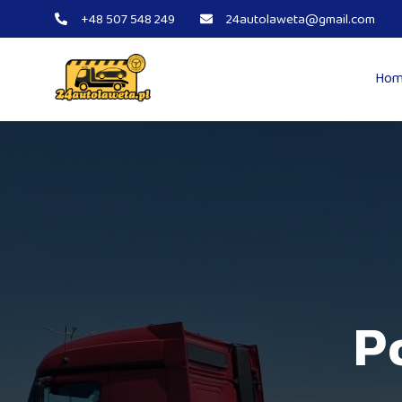
+48 507 548 249
24autolaweta@gmail.com
Hom
Pomoc drog
P