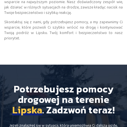
wsparcie na najwyższym poziomie. Nasz doświadczony zespół wie,
jak działać w różnych sytuacjach na drodze, zawsze kładąc nacisk na
Twoje bezpieczeństwo i szybką reakcję.
Skontaktuj się z nami, gdy potrzebujesz pomocy, a my zapewnimy Ci
wsparcie, które pozwoli Ci szybko wrócić na drogę i kontynuować
Twoją podróż w Lipsku. Twój komfort i bezpieczeństwo to nasz
priorytet.
Potrzebujesz pomocy
drogowej na terenie
Lipska
. Zadzwoń teraz!
Jeżeli znalazłeś się w sytuacji, która uniemożliwia Ci dalszą jazdę,