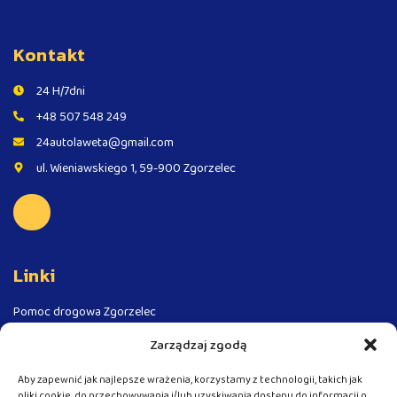
Kontakt
24 H/7dni
+48 507 548 249
24autolaweta@gmail.com
ul. Wieniawskiego 1, 59-900 Zgorzelec
Linki
Pomoc drogowa Zgorzelec
Pomoc drogowa - Autostrada A4
Zarządzaj zgodą
Pomoc drogowa Niemcy
Aby zapewnić jak najlepsze wrażenia, korzystamy z technologii, takich jak
Pomoc drogowa Czechy
pliki cookie, do przechowywania i/lub uzyskiwania dostępu do informacji o