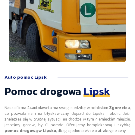
Auto pomoc Lipsk
Pomoc drogowa
Lipsk
Nasza firma 24autolaweta ma swoją siedzibę w pobliskim
Zgorzelcu
,
co pozwala nam na błyskawiczny dojazd do Lipska i okolic. Jeśli
znalazłeś się w trudnej sytuacji na drodze w tym niemieckim mieście,
jesteśmy gotowi, by Ci pomóc. Oferujemy kompleksową i szybką
pomoc drogową w Lipsku
, dbając jednocześnie o atrakcyjne ceny.