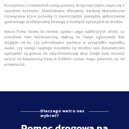
Korzystanie z niemieckich usług pomocy drogowej często wiąże się z
wysokimi kosztami. 24autolaweta oferujemy bardziej ekonomiczne
rozwiązania, które pozwolą Ci zaoszczędzić pieniądze, jednocześnie
gwarantując profesjonalną obsługę w trudnych sytuacjach na drodze.
Nasza firma działa na terenie Lipska i jego najbliższych okolic, co
umożliwia nam błyskawiczną reakcję na Twoje zgłoszenie. Bez
względu na to, czy potrzebujesz pomocy w przypadku wypadku,
awarii, czy innego nagłego incydentu na drodze, nasi doświadczeni
specjaliści są gotowi do natychmiastowej akcji. Dzięki nam, możesz
wrócić na bezpieczną trasę w krótkim czasie, mając pewność, że nie
przepłacisz.
Dlaczego watro nas
wybrać?
Pomoc drogowa na