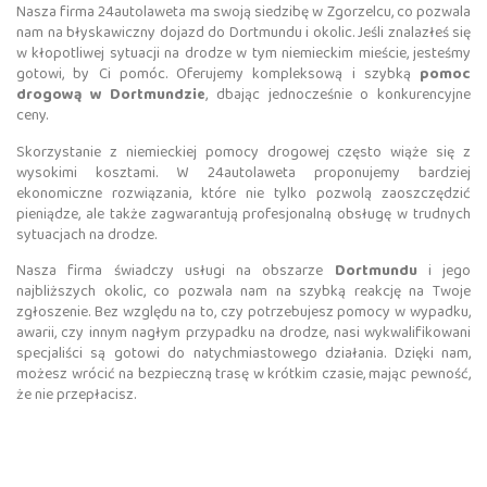
Nasza firma 24autolaweta ma swoją siedzibę w Zgorzelcu, co pozwala
nam na błyskawiczny dojazd do Dortmundu i okolic. Jeśli znalazłeś się
w kłopotliwej sytuacji na drodze w tym niemieckim mieście, jesteśmy
gotowi, by Ci pomóc. Oferujemy kompleksową i szybką
pomoc
drogową w Dortmundzie
, dbając jednocześnie o konkurencyjne
ceny.
Skorzystanie z niemieckiej pomocy drogowej często wiąże się z
wysokimi kosztami. W 24autolaweta proponujemy bardziej
ekonomiczne rozwiązania, które nie tylko pozwolą zaoszczędzić
pieniądze, ale także zagwarantują profesjonalną obsługę w trudnych
sytuacjach na drodze.
Nasza firma świadczy usługi na obszarze
Dortmundu
i jego
najbliższych okolic, co pozwala nam na szybką reakcję na Twoje
zgłoszenie. Bez względu na to, czy potrzebujesz pomocy w wypadku,
awarii, czy innym nagłym przypadku na drodze, nasi wykwalifikowani
specjaliści są gotowi do natychmiastowego działania. Dzięki nam,
możesz wrócić na bezpieczną trasę w krótkim czasie, mając pewność,
że nie przepłacisz.