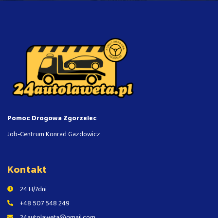
Pomoc Drogowa Zgorzelec
Job-Centrum Konrad Gazdowicz
Kontakt
24 H/7dni
+48 507 548 249
24autolaweta@gmail.com