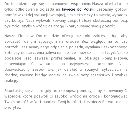
Dortmundzie staje się nieocenionym wsparciem. Nasza oferta to nie
tylko odholowanie pojazdu na
lawecie do Polski
. Jesteśmy gotowi
pomóc w każdej sytuacji awaryjnej, niezależnie czy to awaria, wypadek
czy kolizja. Nasz wykwalifikowany zespół służy skuteczną pomocą,
byś mógł szybko wrócić na drogę i kontynuować swoją podróż.
Nasza firma w Dortmundzie oferuje szeroki zakres usług, aby
sprostać różnym sytuacjom na drodze. Bez względu na to, czy
potrzebujesz awaryjnego odpalenia pojazdu, wymiany uszkodzonego
koła czy dostarczenia paliwa na miejsce, możesz na nas liczyć. Nasze
podejście jest zawsze profesjonalne, a obsługa kompleksowa,
zapewniając Ci wsparcie na najwyższym poziomie. Nasz
doświadczony zespół wie, jak działać w różnych sytuacjach na
drodze, zawsze kładąc nacisk na Twoje bezpieczeństwo i szybką
reakcję.
Skontaktuj się z nami, gdy potrzebujesz pomocy, a my zapewnimy Ci
wsparcie, które pozwoli Ci szybko wrócić na drogę i kontynuować
Twoją podróż w Dortmundzie. Twój komfort i bezpieczeństwo to nasz
priorytet.