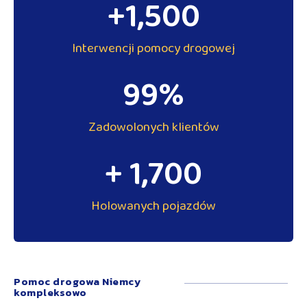
+
1,500
Interwencji pomocy drogowej
99
%
Zadowolonych klientów
+ 
1,700
Holowanych pojazdów
Pomoc drogowa Niemcy
kompleksowo