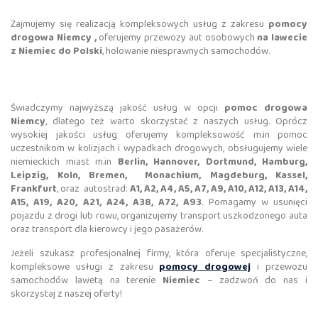
Zajmujemy się realizacją kompleksowych usług z zakresu
pomocy
drogowa Niemcy ,
oferujemy przewozy aut osobowych
na lawecie
z Niemiec do Polski
, holowanie niesprawnych samochodów.
Świadczymy najwyższą jakość usług w opcji
pomoc drogowa
Niemcy
, dlatego też warto skorzystać z naszych usług. Oprócz
wysokiej jakości usług oferujemy kompleksowość m.in pomoc
uczestnikom w kolizjach i wypadkach drogowych, obsługujemy wiele
niemieckich miast m.in
Berlin, Hannover, Dortmund, Hamburg,
Leipzig, Koln, Bremen, Monachium, Magdeburg, Kassel,
Frankfurt
, oraz autostrad:
A1, A2, A4, A5, A7, A9, A10, A12, A13, A14,
A15, A19, A20, A21, A24, A38, A72, A93
. Pomagamy w usunięci
pojazdu z drogi lub rowu, organizujemy transport uszkodzonego auta
oraz transport dla kierowcy i jego pasażerów.
Jeżeli szukasz profesjonalnej firmy, która oferuje specjalistyczne,
kompleksowe usługi z zakresu
pomocy drogowej
i przewozu
samochodów lawetą na terenie
Niemiec
– zadzwoń do nas i
skorzystaj z naszej oferty!