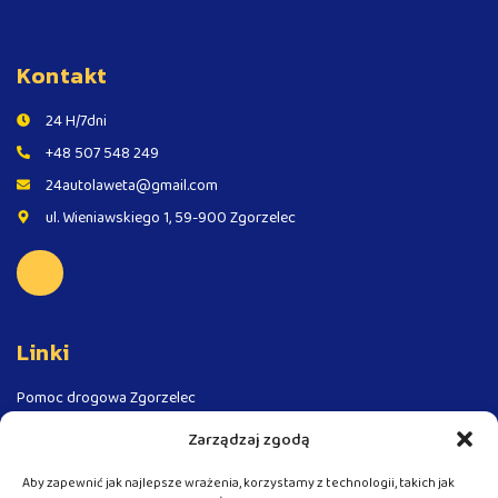
Kontakt
24 H/7dni
+48 507 548 249
24autolaweta@gmail.com
ul. Wieniawskiego 1, 59-900 Zgorzelec
Linki
Pomoc drogowa Zgorzelec
Pomoc drogowa - Autostrada A4
Zarządzaj zgodą
Pomoc drogowa Niemcy
Aby zapewnić jak najlepsze wrażenia, korzystamy z technologii, takich jak
Pomoc drogowa Czechy