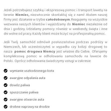
Jeżeli potrzebujesz szybką i ekspresową pomoc i transport lawetą na
terenie
Niemiec,
niezwłocznie skontaktuj się z nami! Atutem naszej
firmy jest działanie w trybie
całodobowym
. Reagujemy na wszystkie
wezwania naszych klientów i wyjeżdżamy do
Niemiec
niezależnie od
dnia i godziny. Udzielamy pomocy również w weekendy, święta i inne
dni wolne od pracy. Każdy klient może liczyć na profesjonalną pomoc.
Jeśli Twój samochód odmówił posłuszeństwa podczas podróży w
Niemczech, lub uczestniczyłeś w wypadku czy kolizji drogowej to
nasza
pomoc drogowa Niemcy
jest właśnie dla Ciebie. Oferujemy
kompleksową pomoc w odholowaniu samochodu na lawecie do
Polski. Oprócz odholowania świadczymy usługi w zakresie:
wymianie uszkodzonego koła
awaryjne odpalania auta
dowóz paliwa
spuszczanie paliwa
awaryjne otwarcie auta
drobne naprawy na drodze