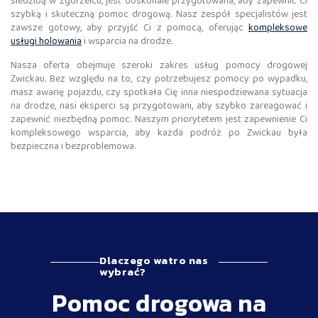
siedzibą w Zgorzelcu, jest doskonale przygotowana, aby zapewnić Ci
szybką i skuteczną pomoc drogową. Nasz zespół specjalistów jest
zawsze gotowy, aby przyjść Ci z pomocą, oferując
kompleksowe
usługi holowania
i wsparcia na drodze.
Nasza oferta obejmuje szeroki zakres usług pomocy drogowej
Zwickau. Bez względu na to, czy potrzebujesz pomocy po wypadku,
masz awarię pojazdu, czy spotkała Cię inna niespodziewana sytuacja
na drodze, nasi eksperci są przygotowani, aby szybko zareagować i
zapewnić niezbędną pomoc. Naszym priorytetem jest zapewnienie Ci
kompleksowego wsparcia, aby każda podróż po Zwickau była
bezpieczna i bezproblemowa.
Dlaczego watro nas
wybrać?
Pomoc drogowa na