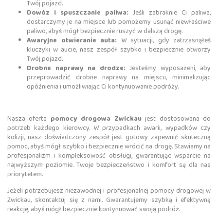
Twój pojazd.
Dowóz i spuszczanie paliwa:
Jeśli zabraknie Ci paliwa,
dostarczymy je na miejsce lub pomożemy usunąć niewłaściwe
paliwo, abyś mógł bezpiecznie ruszyć w dalszą drogę.
Awaryjne otwieranie auta:
W sytuacji, gdy zatrzasnąłeś
kluczyki w aucie, nasz zespół szybko i bezpiecznie otworzy
Twój pojazd.
Drobne naprawy na drodze:
Jesteśmy wyposażeni, aby
przeprowadzić drobne naprawy na miejscu, minimalizując
opóźnienia i umożliwiając Ci kontynuowanie podróży.
Nasza oferta
pomocy drogowa Zwickau
jest dostosowana do
potrzeb każdego kierowcy. W przypadkach awarii, wypadków czy
kolizji, nasz doświadczony zespół jest gotowy zapewnić skuteczną
pomoc, abyś mógł szybko i bezpiecznie wrócić na drogę. Stawiamy na
profesjonalizm i kompleksowość obsługi, gwarantując wsparcie na
najwyższym poziomie. Twoje bezpieczeństwo i komfort są dla nas
priorytetem.
Jeżeli potrzebujesz niezawodnej i profesjonalnej pomocy drogowej w
Zwickau, skontaktuj się z nami. Gwarantujemy szybką i efektywną
reakcję, abyś mógł bezpiecznie kontynuować swoją podróż.