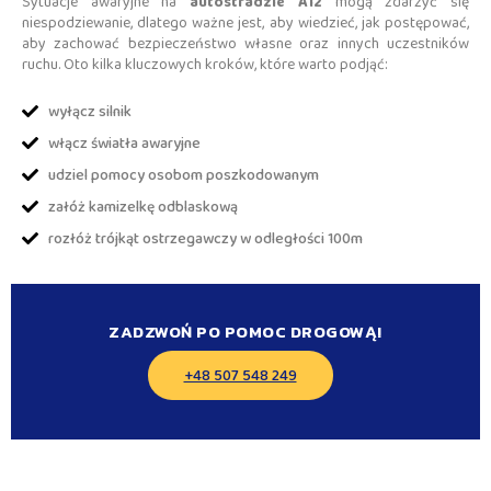
Sytuacje awaryjne na
autostradzie A12
mogą zdarzyć się
niespodziewanie, dlatego ważne jest, aby wiedzieć, jak postępować,
aby zachować bezpieczeństwo własne oraz innych uczestników
ruchu. Oto kilka kluczowych kroków, które warto podjąć:
wyłącz silnik
włącz światła awaryjne
udziel pomocy osobom poszkodowanym
załóż kamizelkę odblaskową
rozłóż trójkąt ostrzegawczy w odległości 100m
ZADZWOŃ PO POMOC DROGOWĄ!
+48 507 548 249