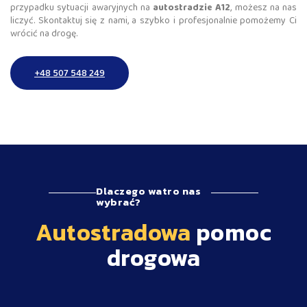
przypadku sytuacji awaryjnych na
autostradzie A12
, możesz na nas
liczyć. Skontaktuj się z nami, a szybko i profesjonalnie pomożemy Ci
wrócić na drogę.
+48 507 548 249
Dlaczego watro nas
wybrać?
Autostradowa
pomoc
drogowa