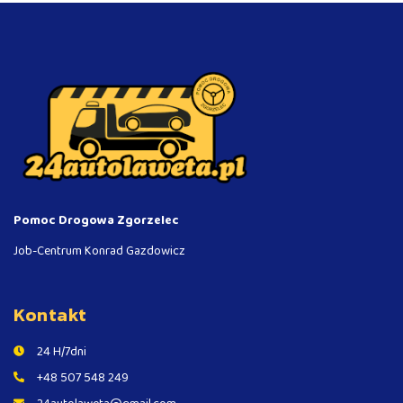
Pomoc Drogowa Zgorzelec
Job-Centrum Konrad Gazdowicz
Kontakt
24 H/7dni
+48 507 548 249
24autolaweta@gmail.com