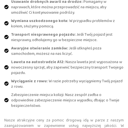
Usuwanie drobnych awarii na drodze:
Pomagamy w
naprawach, które można przeprowadzić na miejscu, aby
umożliwić Ci kontynuowanie podróży.
Wymiana uszkodzonego koła:
W przypadku problemów z
kołem, służymy pomocą.
Transport niesprawnego pojazdu:
Jeśli Twój pojazd jest
niesprawny, odholujemy go w bezpieczne miejsce.
Awaryjne otwieranie zamków:
Jeśli utknąłeś poza
samochodem, możesz na nas liczyć.
Laweta na autostradzie A12:
Nasza laweta jest wyposażona w
nowoczesny sprzęt, aby zapewnić bezpieczny transport Twojego
pojazdu.
Wyciąganie z rowu:
W razie potrzeby wyciągniemy Twój pojazd
z rowu.
Zabezpieczenie miejsca kolizji: Nasz zespół zadba o
odpowiednie zabezpieczenie miejsca wypadku, dbając o Twoje
bezpieczeństwo.
Nasze atrakcyjne ceny za pomoc drogową idą w parze z naszym
zaangażowaniem w zapewnienie usług najwyższej jakości. W