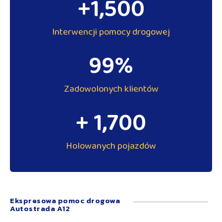
+
1,500
Interwencji pomocy drogowej
99
%
Zadowolonych klientów
+ 
1,700
Holowanych pojazdów
Ekspresowa pomoc drogowa
Autostrada A12