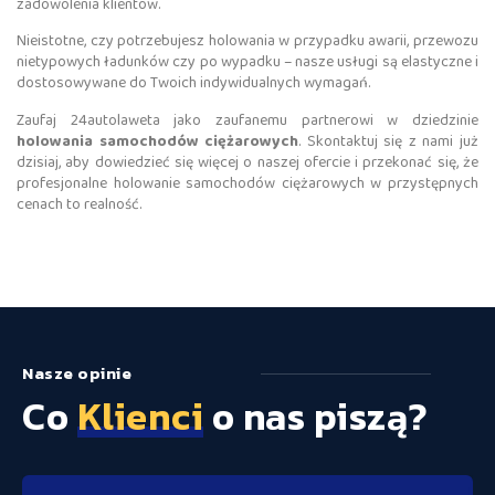
zadowolenia klientów.
Nieistotne, czy potrzebujesz holowania w przypadku awarii, przewozu
nietypowych ładunków czy po wypadku – nasze usługi są elastyczne i
dostosowywane do Twoich indywidualnych wymagań.
Zaufaj 24autolaweta jako zaufanemu partnerowi w dziedzinie
holowania samochodów ciężarowych
. Skontaktuj się z nami już
dzisiaj, aby dowiedzieć się więcej o naszej ofercie i przekonać się, że
profesjonalne holowanie samochodów ciężarowych w przystępnych
cenach to realność.
Nasze opinie
Co
Klienci
o nas piszą?