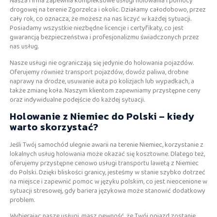
Nasza firma zapewnia kompleksowe usługi holowania i pomocy
drogowej na terenie Zgorzelca i okolic. Działamy całodobowo, przez
cały rok, co oznacza, że możesz na nas liczyć w każdej sytuacji.
Posiadamy wszystkie niezbędne licencje i certyfikaty, co jest
gwarancją bezpieczeństwa i profesjonalizmu świadczonych przez
nas usług.
Nasze usługi nie ograniczają się jedynie do holowania pojazdów.
Oferujemy również transport pojazdów, dowóz paliwa, drobne
naprawy na drodze, usuwanie auta po kolizjach lub wypadkach, a
także zmianę koła. Naszym klientom zapewniamy przystępne ceny
oraz indywidualne podejście do każdej sytuacji.
Holowanie z Niemiec do Polski – kiedy
warto skorzystać?
Jeśli Twój samochód ulegnie awarii na terenie Niemiec, korzystanie z
lokalnych usług holowania może okazać się kosztowne. Dlatego też,
oferujemy przystępne cenowo usługi transportu lawetą z Niemiec
do Polski. Dzięki bliskości granicy, jesteśmy w stanie szybko dotrzeć
na miejsce i zapewnić pomoc w języku polskim, co jest nieocenione w
sytuacji stresowej, gdy bariera językowa może stanowić dodatkowy
problem.
Wybierając nasze usługi, masz pewność, że Twój pojazd zostanie