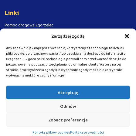
Linki
Pomoc drogowa Zgorzelec
Pomoc drogowa - Autostrada A4
Zarządzaj zgodą
Pomoc drogowa Niemcy
Aby zapewnić jak najlepsze wrażenia, korzystamy z technologii, takich jak
Pomoc drogowa Czechy
pliki cookie, do przechowywania i/lub uzyskiwania dostępu do informacji o
urządzeniu. Zgoda na te technologie pozwoli nam przetwarzać dane, takie
Laweta Zgorzelec - Autolaweta
jak zachowanie podczas przeglądania lub unikalne identyfikatory na tej
Laweta Niemcy - Polska - Autolaweta
stronie. Brak wyrażenia zgody lub wycofanie zgody może niekorzystnie
wpłynąć na niektóre cechy i funkcje.
Holowanie busów
Pomoc drogowa TIR
Akceptuję
Laweta TIR
Holowanie TIR
Odmów
Zobacz preferencje
© 2021 24autolaweta – Realizacja:
Damian Jakubowski
Polityka plików cookies
Polityka prywatności