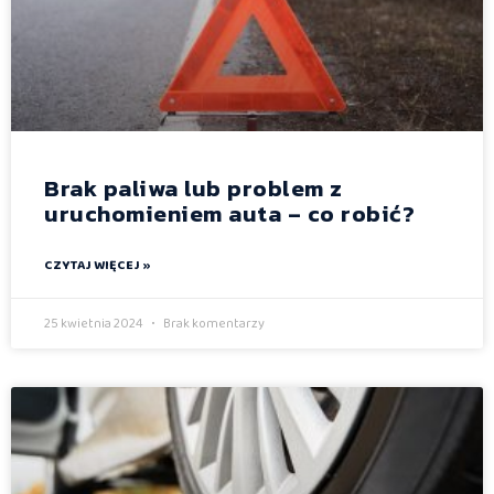
Brak paliwa lub problem z
uruchomieniem auta – co robić?
CZYTAJ WIĘCEJ »
25 kwietnia 2024
Brak komentarzy