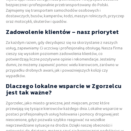
bezpiecznie i profesjonalnie przetransportowany do Polski.
Zajmujemy się transportem samochodów osobowych i
dostawczych, busów, kamperów, łodzi, maszyn rolniczych, przyczep
oraz motocykli, skuterów i quadów.
Zadowolenie klientów – nasz priorytet
Za każdym razem, gdy decydujesz się na skorzystanie z naszych
usług, zapewniamy Ci uczciwą i profesjonalną obsługę. Nasza firma
cieszy się wysokim poziomem zadowolenia klientów, co
potwierdzają liczne pozytywne opinie i rekomendacje. Jesteśmy
dumni, że możemy zapewnić pomoc wielu kierowcom, zarówno w
przypadku drobnych awarii, jak i poważniejszych kolizji czy
wypadków.
Dlaczego lokalne wsparcie w Zgorzelcu
jest tak ważne?
Zgorzelec, jako miasto graniczne, jest miejscem, przez które
przewijają się tysiące kierowców każdego dnia. Lokalne wsparcie w
postaci profesjonalnych usług holowania i pomocy drogowej jest
nieocenione, gdyż pozwala szybko reagować na wszelkie
nieprzewidziane sytuacje na drodze. Dzięki naszej obecności i
gotowości do działania, możesz czuć się bezpieczniej podróżując w