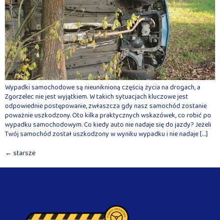
Wypadki samochodowe są nieuniknioną częścią życia na drogach, a
Zgorzelec nie jest wyjątkiem. W takich sytuacjach kluczowe jest
odpowiednie postępowanie, zwłaszcza gdy nasz samochód zostanie
poważnie uszkodzony. Oto kilka praktycznych wskazówek, co robić po
wypadku samochodowym. Co kiedy auto nie nadaje się do jazdy? Jeżeli
Twój samochód został uszkodzony w wyniku wypadku i nie nadaje […]
←
starsze