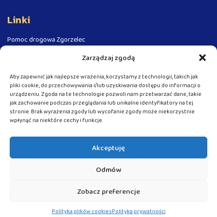
Linki
Pomoc drogowa Zgorzelec
Pomoc drogowa - Autostrada A4
Zarządzaj zgodą
Pomoc drogowa Niemcy
Aby zapewnić jak najlepsze wrażenia, korzystamy z technologii, takich jak
Pomoc drogowa Czechy
pliki cookie, do przechowywania i/lub uzyskiwania dostępu do informacji o
urządzeniu. Zgoda na te technologie pozwoli nam przetwarzać dane, takie
Laweta Zgorzelec - Autolaweta
jak zachowanie podczas przeglądania lub unikalne identyfikatory na tej
Laweta Niemcy - Polska - Autolaweta
stronie. Brak wyrażenia zgody lub wycofanie zgody może niekorzystnie
wpłynąć na niektóre cechy i funkcje.
Holowanie busów
Pomoc drogowa TIR
Akceptuję
Laweta TIR
Holowanie TIR
Odmów
Zobacz preferencje
© 2021 24autolaweta – Realizacja:
Damian Jakubowski
Polityka plików cookies
Polityka prywatności