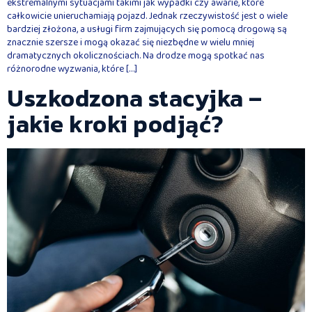
ekstremalnymi sytuacjami takimi jak wypadki czy awarie, które
całkowicie unieruchamiają pojazd. Jednak rzeczywistość jest o wiele
bardziej złożona, a usługi firm zajmujących się pomocą drogową są
znacznie szersze i mogą okazać się niezbędne w wielu mniej
dramatycznych okolicznościach. Na drodze mogą spotkać nas
różnorodne wyzwania, które […]
Uszkodzona stacyjka –
jakie kroki podjąć?